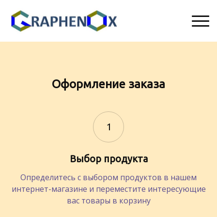
Д
К
Оформление заказа
о
о
с
н
т
т
а
а
в
к
1
к
т
а
ы
ор
Выбор продукта
Определитесь с выбором продуктов в нашем
интернет-магазине и переместите интересующие
вас товары в корзину